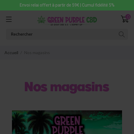
Envoi relai offert à partir de 59€ | Cumul fidélité 5%
0
Accueil
Nos magasins
Nos magasins