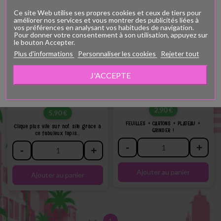
Vous devez avoir plus de 18 ans
Ce site Web utilise ses propres cookies et ceux de tiers pour
améliorer nos services et vous montrer des publicités liées à
pour voir cette page
vos préférences en analysant vos habitudes de navigation.
Pour donner votre consentement à son utilisation, appuyez sur
le bouton Accepter.
Vous devez avoir au moins dix-huit ans pour voir le contenu de ce site.
Plus d'informations
Personnaliser les cookies
Rejeter tout
Confirmez-vous avoir plus de dix-huit ans?
J'ACCEPTE
J'AI PLUS DE 18 ANS
J'AI MOINS DE 18 ANS
TAPIS DE SOURIS GREEN PURPLE
Étui Feuilles 4 En 1 Green...
CBD...
Prix
Prix
2,90 €
5,90 €
FEUILLES + CARTONS + PLATEAU +
Clique plus vite sur not' site grâce à
GRINDER !
ce fabuleux tapis...
-
+
-
+
Ajouter au panier
Ajouter au panier
1