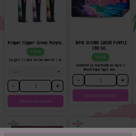
Briquet Clipper Green Purple...
TAPIS SOURIS GREEN PURPLE
CBD 60...
Prix
1,90 €
Prix
9,90 €
Ça gaz ? J'suis en feu avec GP ! 🔥
Comment ça marchand de tapis ?
Miami'fique tapis aux...
-
+
-
+
Ajouter au panier
Ajouter au panier