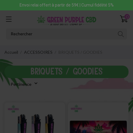
Envoi relai offert à partir de 59€ | Cumul fidélité 5%
0
Accueil
ACCESSOIRES
BRIQUETS / GOODIES
BRIQUETS / GOODIES

Pertinence