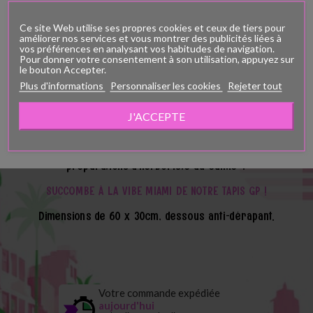
Vous devez avoir plus de 18 ans pour
Ce site Web utilise ses propres cookies et ceux de tiers pour
améliorer nos services et vous montrer des publicités liées à
vos préférences en analysant vos habitudes de navigation.
voir cette page
Pour donner votre consentement à son utilisation, appuyez sur
le bouton Accepter.
Etale ta vie ailleurs que sur les réseaux, et plutôt
Plus d'informations
Personnaliser les cookies
Rejeter tout
Vous devez avoir au moins dix-huit ans pour voir le contenu de ce site.
sur ce tapis de souris Green Purple !
Confirmez-vous avoir plus de dix-huit ans?
J'ACCEPTE
Tu veux pimper ton install informatique ?
#
GEEKPURPLECBD
J'AI PLUS DE 18 ANS
J'AI MOINS DE 18 ANS
Avoir une surface douce pour faire tes
préparations d'herboriste au calme ?
SUCCOMBE À LA VIBE MIAMI DE NOTRE TAPIS GP !
Dimensions de 60 x 30cm, dessous anti-dérapant.
Votre commande expédiée
aujourd'hui